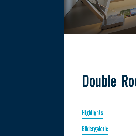
Double R
Highlights
Bildergalerie