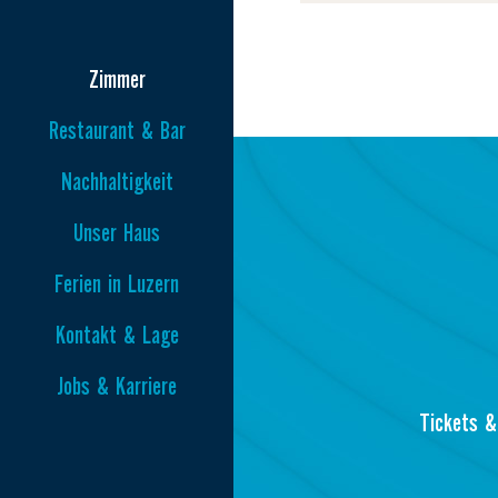
Zimmer
Restaurant & Bar
Nachhaltigkeit
Unser Haus
Ferien in Luzern
Kontakt & Lage
Jobs & Karriere
Tickets &