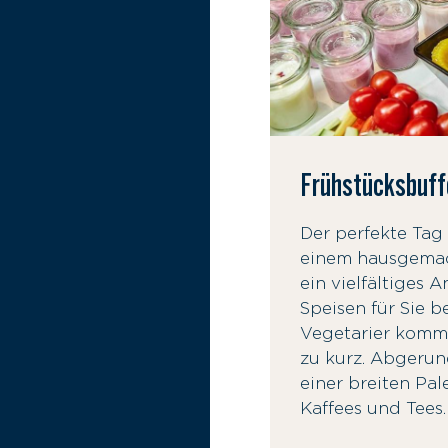
Frühstücksbuff
Der perfekte Tag
einem hausgemac
ein vielfältiges
Speisen für Sie be
Vegetarier komme
zu kurz. Abgerun
einer breiten Pal
Kaffees und Tees.