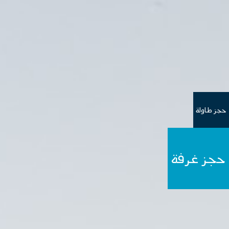
حجز طاولة
حجز غرفة